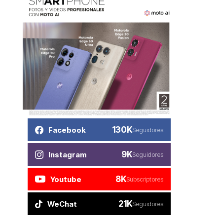
130K
Facebook
Seguidores
9K
Instagram
Seguidores
8K
Youtube
Subscriptores
21K
WeChat
Seguidores