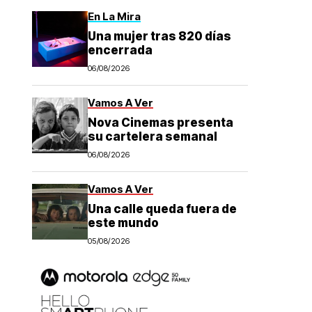
En La Mira
Una mujer tras 820 días
encerrada
06/08/2026
Vamos A Ver
Nova Cinemas presenta
su cartelera semanal
06/08/2026
Vamos A Ver
Una calle queda fuera de
este mundo
05/08/2026