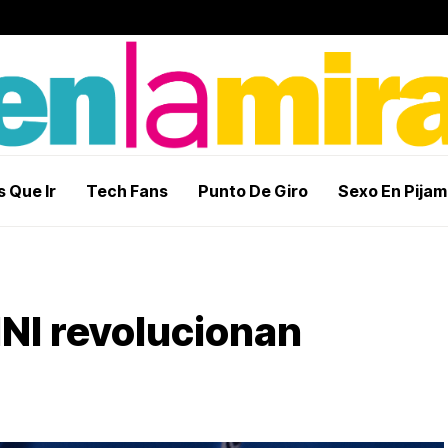
 Que Ir
Tech Fans
Punto De Giro
Sexo En Pija
NI revolucionan