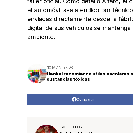
taller oficial. Como detalló Alfaro, el
el automóvil sea atendido por técnic
enviadas directamente desde la fábr
digital de sus vehículos se mantenga 
ambiente.
NOTA ANTERIOR
Henkel recomienda útiles escolares s
sustancias tóxicas
Compartir
ESCRITO POR