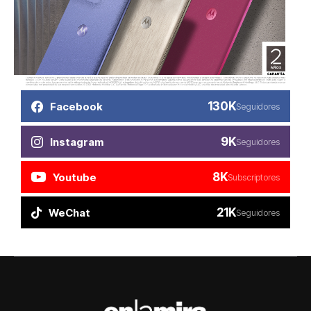
130K
Facebook
Seguidores
9K
Instagram
Seguidores
8K
Youtube
Subscriptores
21K
WeChat
Seguidores