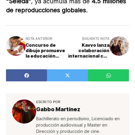
“Seleda”
, ya acumula más de
4.5 millones
de reproducciones globales
.
NOTA ANTERIOR
SIGUIENTE NOTA
Concurso de
Kavvo lanza
dibujo promueve
colaboración
la educación
internacional con
ambiental sobre
West Blanco
la Lapa Roja en
Garabito
ESCRITO POR
Gabbo Martínez
Bachillerato en periodismo, Licenciado en
producción audiovisual y Master en
Dirección y producción de cine.