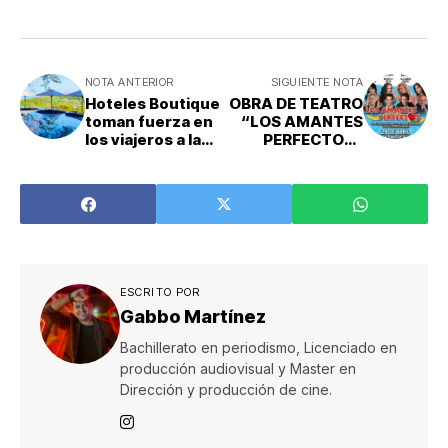
NOTA ANTERIOR
SIGUIENTE NOTA
Hoteles Boutique
OBRA DE TEATRO
toman fuerza en
“LOS AMANTES
los viajeros a la
PERFECTOS”
hora de elegir por
LLEGA A COSTA
las experiencias
RICA
que ofrecen
ESCRITO POR
Gabbo Martínez
Bachillerato en periodismo, Licenciado en
producción audiovisual y Master en
Dirección y producción de cine.