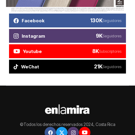
130K
Facebook
Seguidores
9K
Instagram
Seguidores
8K
Youtube
Subscriptores
21K
WeChat
Seguidores
©Todos los derechos reservados 2024, Costa Rica