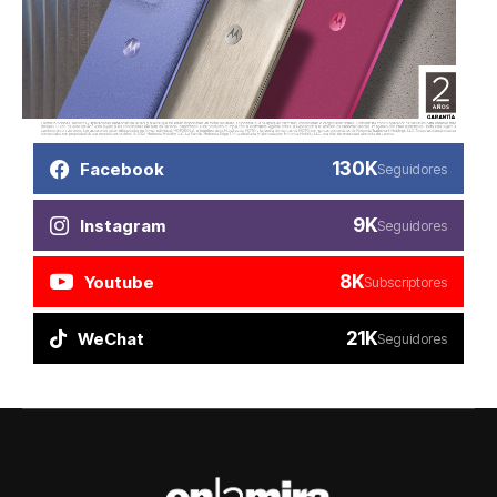
130K
Facebook
Seguidores
9K
Instagram
Seguidores
8K
Youtube
Subscriptores
21K
WeChat
Seguidores