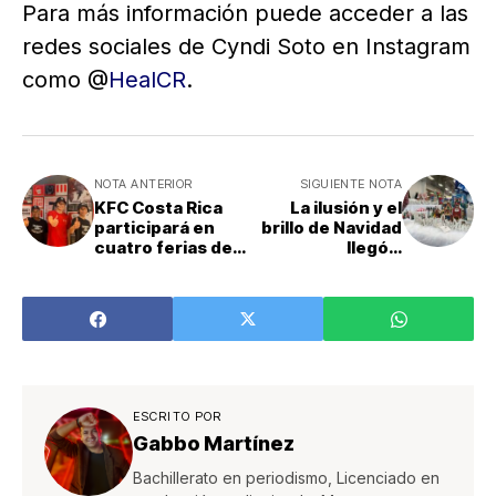
Para más información puede acceder a las
redes sociales de Cyndi Soto en Instagram
como @
HealCR
.
NOTA ANTERIOR
SIGUIENTE NOTA
KFC Costa Rica
La ilusión y el
participará en
brillo de Navidad
cuatro ferias de
llegó a
empleo durante
Ferreterías
el mes de
Novex. Trae tres
octubre
tendencias de
decoración
navideña para
este 2023
ESCRITO POR
Gabbo Martínez
Bachillerato en periodismo, Licenciado en