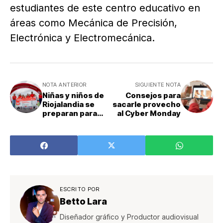
estudiantes de este centro educativo en
áreas como Mecánica de Precisión,
Electrónica y Electromecánica.
NOTA ANTERIOR
SIGUIENTE NOTA
Niñas y niños de
Consejos para
Riojalandia se
sacarle provecho
preparan para
al Cyber Monday
representar a
Costa Rica en
campeonato en
Perú
ESCRITO POR
Betto Lara
Diseñador gráfico y Productor audiovisual