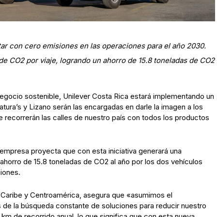
ar con cero emisiones en las operaciones para el año 2030.
e CO2 por viaje, logrando un ahorro de 15.8 toneladas de CO2
gocio sostenible, Unilever Costa Rica estará implementando un
ura’s y Lizano serán las encargadas en darle la imagen a los
 recorrerán las calles de nuestro país con todos los productos
 empresa proyecta que con esta iniciativa generará una
ahorro de 15.8 toneladas de CO2 al año por los dos vehículos
miones.
r Caribe y Centroamérica, asegura que «asumimos el
 de la búsqueda constante de soluciones para reducir nuestro
m de recorrido anual, lo que significa que con esta nueva