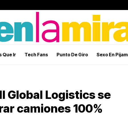
 Que Ir
Tech Fans
Punto De Giro
Sexo En Pija
I Global Logistics se
orar camiones 100%