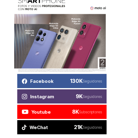
130K
Facebook
Seguidores
9K
Instagram
Seguidores
8K
Youtube
Subscriptores
21K
WeChat
Seguidores