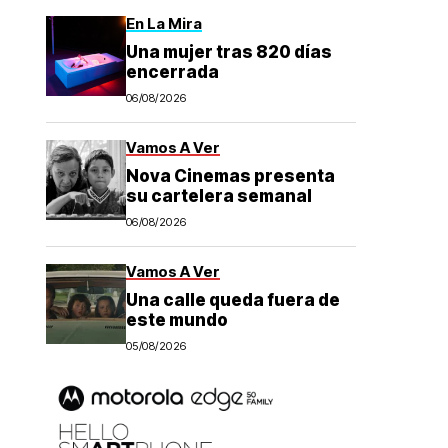
En La Mira
Una mujer tras 820 días
encerrada
06/08/2026
Vamos A Ver
Nova Cinemas presenta
su cartelera semanal
06/08/2026
Vamos A Ver
Una calle queda fuera de
este mundo
05/08/2026