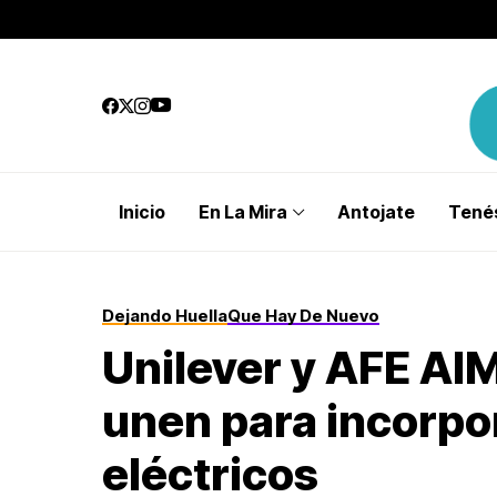
Inicio
En La Mira
Antojate
Tenés
Dejando Huella
Que Hay De Nuevo
Unilever y AFE AIM
unen para incorp
eléctricos