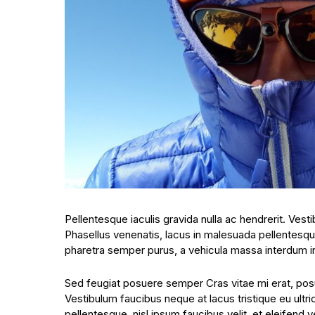
Pellentesque iaculis gravida nulla ac hendrerit. Vest
Phasellus venenatis, lacus in malesuada pellentesque,
pharetra semper purus, a vehicula massa interdum i
Sed feugiat posuere semper Cras vitae mi erat, posue
Vestibulum faucibus neque at lacus tristique eu ultr
pellentesque, nisl ipsum faucibus velit, et eleifend 