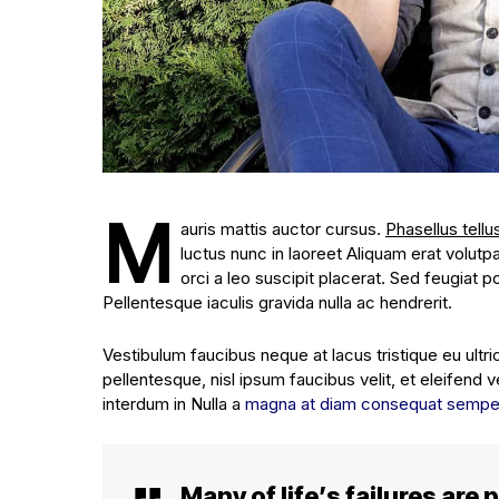
M
auris mattis auctor cursus.
Phasellus tellu
luctus nunc in laoreet Aliquam erat volutp
orci a leo suscipit placerat. Sed feugiat 
Pellentesque iaculis gravida nulla ac hendrerit.
Vestibulum faucibus neque at lacus tristique eu ultr
pellentesque, nisl ipsum faucibus velit, et eleifend 
interdum in Nulla a
magna at diam consequat sempe
Many of life’s failures are