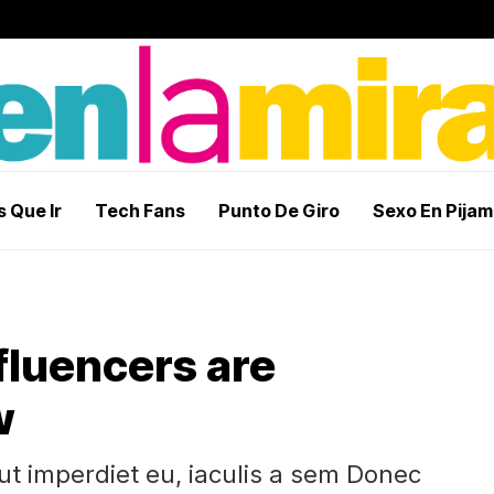
 Que Ir
Tech Fans
Punto De Giro
Sexo En Pija
fluencers are
w
 ut imperdiet eu, iaculis a sem Donec