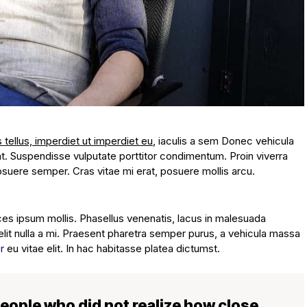
s tellus, imperdiet ut imperdiet eu
, iaculis a sem Donec vehicula
at. Suspendisse vulputate porttitor condimentum. Proin viverra
posuere semper. Cras vitae mi erat, posuere mollis arcu.
ices ipsum mollis. Phasellus venenatis, lacus in malesuada
velit nulla a mi. Praesent pharetra semper purus, a vehicula massa
r
eu vitae elit. In hac habitasse platea dictumst.
 people who did not realize how close