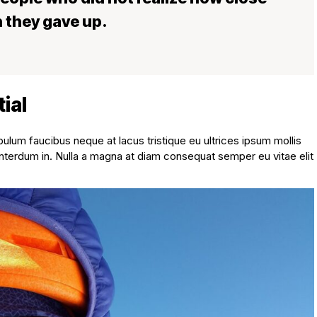
 they gave up.
ial
ibulum faucibus neque at lacus tristique eu ultrices ipsum mollis
nterdum in. Nulla a magna at diam consequat semper eu vitae elit