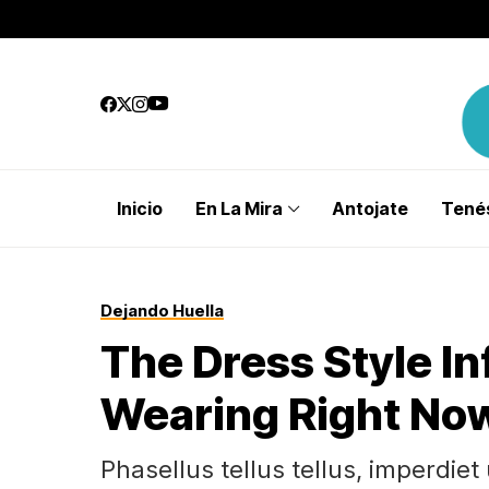
Inicio
En La Mira
Antojate
Tenés
Dejando Huella
The Dress Style In
Wearing Right No
Phasellus tellus tellus, imperdiet