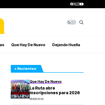
mas
Que Hay De Nuevo
Dejando Huella
+ Recientes
Que Hay De Nuevo
La Ruta abre
inscripciones para 2026
06/08/2026