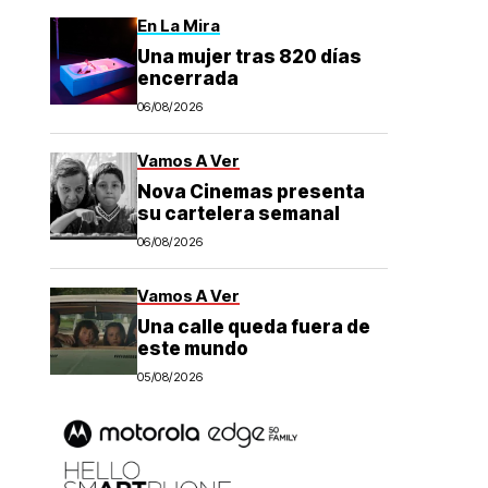
En La Mira
Una mujer tras 820 días
encerrada
06/08/2026
Vamos A Ver
Nova Cinemas presenta
su cartelera semanal
06/08/2026
Vamos A Ver
Una calle queda fuera de
este mundo
05/08/2026