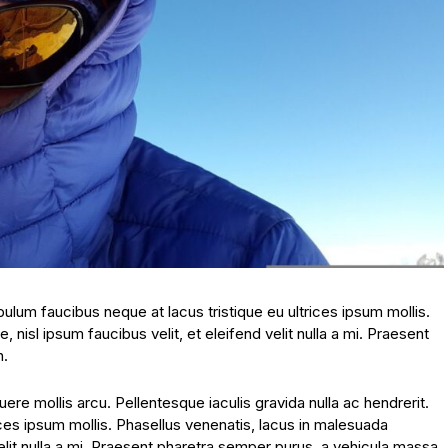
ibulum faucibus neque at lacus tristique eu ultrices ipsum mollis.
 nisl ipsum faucibus velit, et eleifend velit nulla a mi. Praesent
n.
re mollis arcu. Pellentesque iaculis gravida nulla ac hendrerit.
ices ipsum mollis. Phasellus venenatis, lacus in malesuada
velit nulla a mi. Praesent pharetra semper purus, a vehicula massa