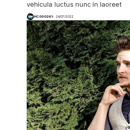
vehicula luctus nunc in laoreet
HC000261
24/07/2022