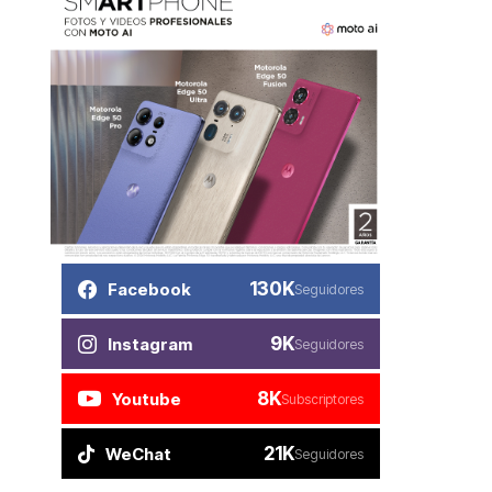
130K
Facebook
Seguidores
9K
Instagram
Seguidores
8K
Youtube
Subscriptores
21K
WeChat
Seguidores