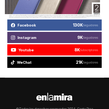
130K
Facebook
Seguidores
9K
Instagram
Seguidores
8K
Youtube
Subscriptores
21K
WeChat
Seguidores
©Todos los derechos reservados 2024, Costa Rica