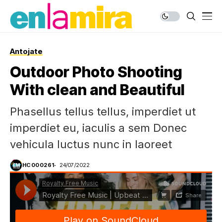
Antojate
Outdoor Photo Shooting
With clean and Beautiful
Phasellus tellus tellus, imperdiet ut
imperdiet eu, iaculis a sem Donec
vehicula luctus nunc in laoreet
HC000261
24/07/2022
Royalty Free Music
·
Royalty Free Music | Upbeat Acoustic Dance | FREE DOWNLOAD: SEE DESCRIPTION |