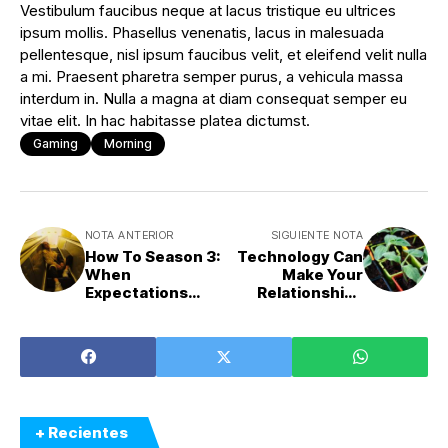
Vestibulum faucibus neque at lacus tristique eu ultrices
ipsum mollis. Phasellus venenatis, lacus in malesuada
pellentesque, nisl ipsum faucibus velit, et eleifend velit nulla
a mi. Praesent pharetra semper purus, a vehicula massa
interdum in. Nulla a magna at diam consequat semper eu
vitae elit. In hac habitasse platea dictumst.
Gaming
Morning
NOTA ANTERIOR
SIGUIENTE NOTA
How To Season 3:
Technology Can
When
Make Your
Expectations
Relationships
Don’t Meet
Shallower
Reality
+ Recientes