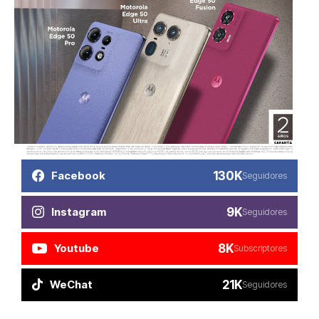
130K
Facebook
Seguidores
9K
Instagram
Seguidores
8K
Youtube
Subscriptores
21K
WeChat
Seguidores