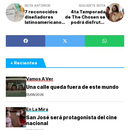
NOTA ANTERIOR
SIGUIENTE NOTA
7 reconocidos
4ta Temporada
diseñadores
de The Chosen se
latinoamericanos
podrá disfrutar
compartirán sus
completa en
conocimientos
cines
en el Ciclo de
Charlas de la
Semana del
Diseño
+ Recientes
Vamos A Ver
Una calle queda fuera de este mundo
05/08/2026
En La Mira
San José será protagonista del cine
nacional