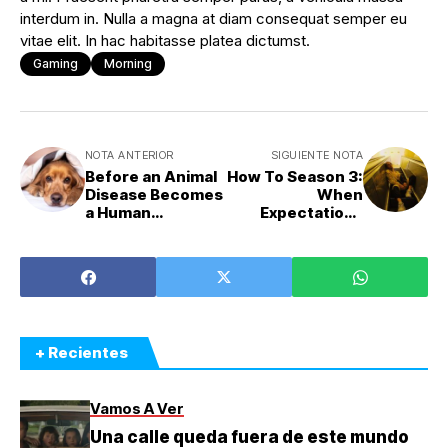
interdum in. Nulla a magna at diam consequat semper eu
vitae elit. In hac habitasse platea dictumst.
Gaming
Morning
NOTA ANTERIOR
SIGUIENTE NOTA
Before an Animal
How To Season 3:
Disease Becomes
When
a Human
Expectations
Epidemic
Don’t Meet
Reality
+ Recientes
Vamos A Ver
Una calle queda fuera de este mundo