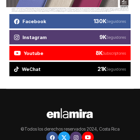
130K
Facebook
Seguidores
9K
Instagram
Seguidores
8K
Youtube
Subscriptores
21K
WeChat
Seguidores
©Todos los derechos reservados 2024, Costa Rica