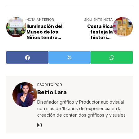
NOTA ANTERIOR
SIGUIENTE NOTA
Iluminación del
Costa Rica
Museo de los
festeja la
Niños tendrá
histórica
amplio
reapertura de la
despliegue de
Catedral de Notre
seguridad
Dame de París
ESCRITO POR
Betto Lara
Diseñador gráfico y Productor audiovisual
con más de 10 años de experiencia en la
creación de contenidos gráficos y visuales.