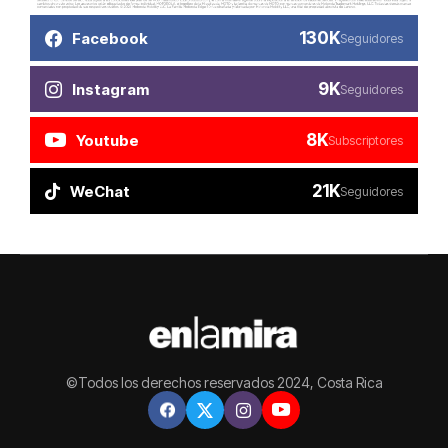
130K
Facebook
Seguidores
9K
Instagram
Seguidores
8K
Youtube
Subscriptores
21K
WeChat
Seguidores
©Todos los derechos reservados 2024, Costa Rica